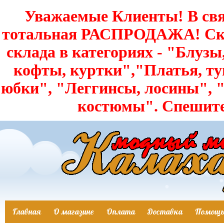
Уважаемые Клиенты! В свя
тотальная РАСПРОДАЖА! Скид
склада в категориях - "Блузы
кофты, куртки","Платья, т
юбки", "Леггинсы, лосины",
костюмы". Спешит
Главная
О магазине
Оплата
Доставка
Помощ