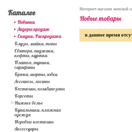
Интернет-магазин женской 
Каталог
Новые товары
Новинки
Лидеры продаж
в данное время отсу
Скидки. Распродажа
Блузы, майки, топы
Свитера, пиджаки,
кофты, куртки
Платья, туники,
сарафаны
Брюки, шорты, юбки
Леггинсы, лосины
Костюмы, комбинезоны
Корсеты
Нижнее белье
Купальники, пляжная
одежда
Игровые костюмы
Аксессуары