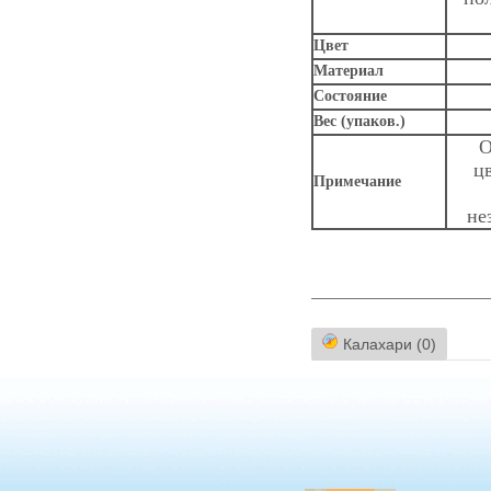
Цвет
Материал
Состояние
Вес (упаков.)
О
ц
Примечание
не
Калахари (0)