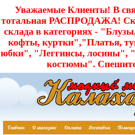
Уважаемые Клиенты! В свя
тотальная РАСПРОДАЖА! Скид
склада в категориях - "Блузы
кофты, куртки","Платья, т
юбки", "Леггинсы, лосины",
костюмы". Спешит
Главная
О магазине
Оплата
Доставка
Помощ