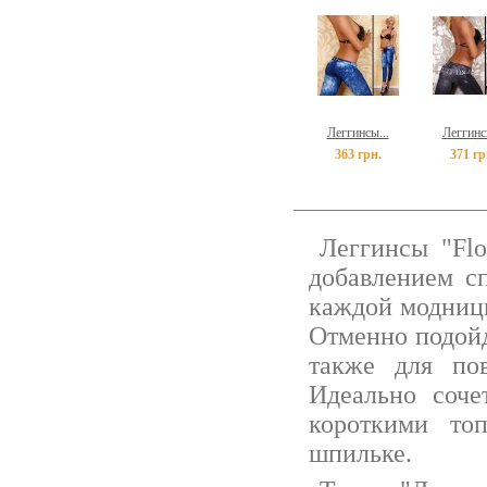
Леггинсы...
Леггинсы
363 грн.
371 гр
Леггинсы "Flo
добавлением сп
каждой модницы
Отменно подойд
также для пов
Идеально соче
короткими то
шпильке.