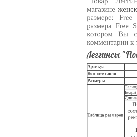
Товар "Легги
магазине
женск
размере: Free
размера Free S
котором Вы с
комментарии к 
Леггинсы "Flo
Артикул
Комплектация
Размеры
Талия
Бедра(
Длина
П
соо
Таблица размеров
рек
пол