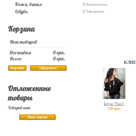
Кожа, винил
Распечатать
Обувь
Увеличить
Корзина
Нет товаров
Доставка
0 грн.
Всего
0 грн.
КЛИЕ
Корзина
Оформить
Отложенные
товары
Блуза "Yoco"
Товаров нет
550 грн.
Мои списки