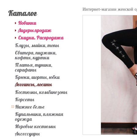
Интернет-магазин женской 
Каталог
Новинки
Лидеры продаж
Скидки. Распродажа
Блузы, майки, топы
Свитера, пиджаки,
кофты, куртки
Платья, туники,
сарафаны
Брюки, шорты, юбки
Леггинсы, лосины
Костюмы, комбинезоны
Корсеты
Нижнее белье
Купальники, пляжная
одежда
Игровые костюмы
Аксессуары