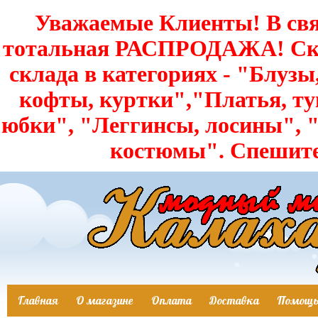
Уважаемые Клиенты! В свя
тотальная РАСПРОДАЖА! Скид
склада в категориях - "Блузы
кофты, куртки","Платья, т
юбки", "Леггинсы, лосины",
костюмы". Спешит
Главная
О магазине
Оплата
Доставка
Помощ