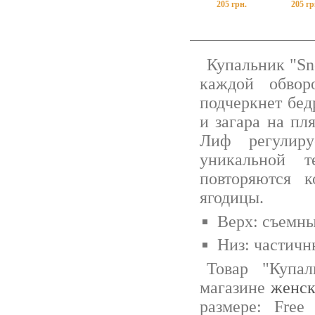
205 грн.
205 гр
Купальник "Sn
каждой обвор
подчеркнет бед
и загара на пл
Лиф регулиру
уникальной те
повторяются 
ягодицы.
Верх: съемн
Низ: частичн
Товар "Купа
магазине
женск
размере: Free