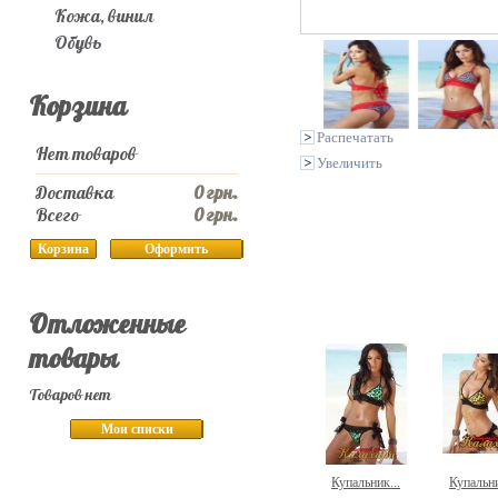
Кожа, винил
Обувь
Корзина
Распечатать
Нет товаров
Увеличить
Доставка
0 грн.
Всего
0 грн.
Корзина
Оформить
Отложенные
товары
Товаров нет
Мои списки
Купальник...
Купальни