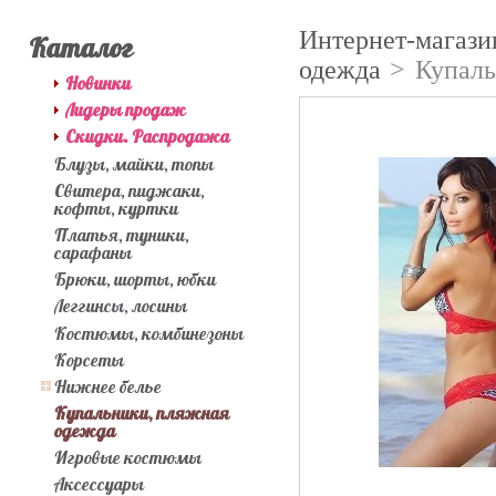
Интернет-магази
Каталог
одежда
>
Купаль
Новинки
Лидеры продаж
Скидки. Распродажа
Блузы, майки, топы
Свитера, пиджаки,
кофты, куртки
Платья, туники,
сарафаны
Брюки, шорты, юбки
Леггинсы, лосины
Костюмы, комбинезоны
Корсеты
Нижнее белье
Купальники, пляжная
одежда
Игровые костюмы
Аксессуары