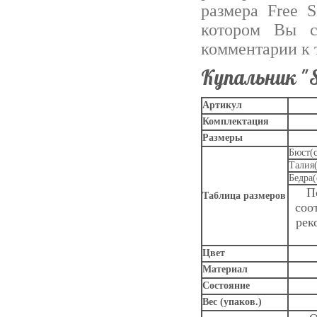
размера Free S
котором Вы с
комментарии к 
Купальник "S
Артикул
Комплектация
Размеры
Бюст(
Талия
Бедра(
П
Таблица размеров
соо
рек
Цвет
Материал
Состояние
Вес (упаков.)