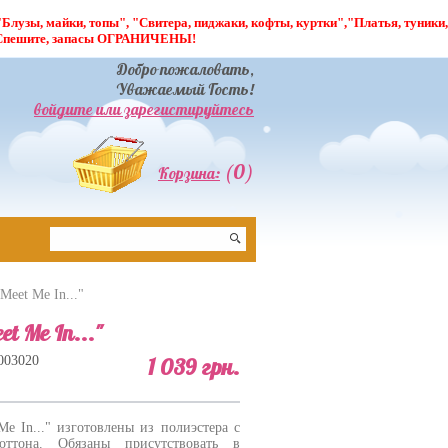
лузы, майки, топы", "Свитера, пиджаки, кофты, куртки","Платья, туники,
. Спешите, запасы ОГРАНИЧЕНЫ!
Добро пожаловать,
Уважаемый Гость!
войдите или зарегистируйтесь
(0)
Корзина:
Meet Me In..."
t Me In..."
003020
1 039 грн.
e In..." изготовлены из полиэстера c
оттона. Обязаны присутствовать в