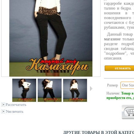
гардеробе кажд
талию и бедра.
ношения в т
повседневного
сочетаются с б
рубашками, тун
Данный товар 
магазине
только
разделе подро
сводная табли
"подробнее", ч
описания.
отложить
Размер
One Siz
Наличие:
Товар в
приобрести его, 
Распечатать
Увеличить
ДРУГИЕ ТОВАРЫ В ЭТОЙ КАТЕГ