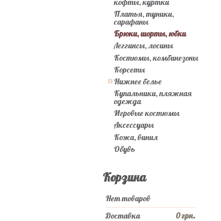
кофты, куртки
Платья, туники,
сарафаны
Брюки, шорты, юбки
Леггинсы, лосины
Костюмы, комбинезоны
Корсеты
Нижнее белье
Купальники, пляжная
одежда
Игровые костюмы
Аксессуары
Кожа, винил
Обувь
Корзина
Нет товаров
Доставка
0 грн.