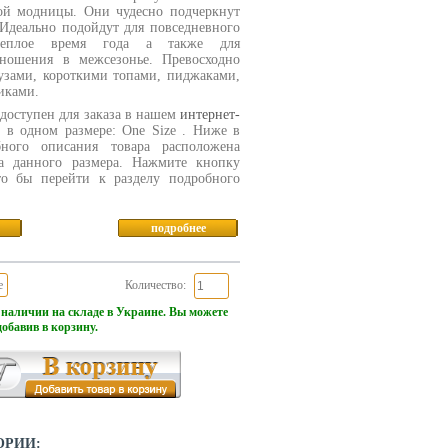
ой модницы. Они чудесно подчеркнут
 Идеально подойдут для повседневного
еплое время года а также для
 ношения в межсезонье. Превосходно
лузами, короткими топами, пиджаками,
иками.
доступен для заказа в нашем
интернет-
 в одном размере: One Size . Ниже в
бного описания товара расположена
ца данного размера. Нажмите кнопку
то бы перейти к разделу подробного
подробнее
e
Количество:
 наличии на складе в Украине. Вы можете
добавив в корзину.
ОРИИ: