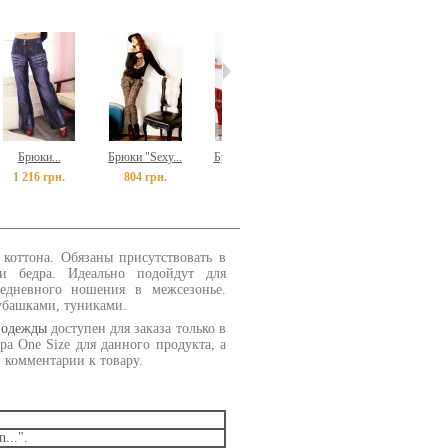
Брюки...
Брюки "Sexy...
Брюки "Dark...
Капри-брюки...
Ш
1 216 грн.
804 грн.
791 грн.
648 грн.
8
 коттона. Обязаны присутствовать в
и бедра. Идеально подойдут для
едневного ношения в межсезонье.
убашками, туниками.
 одежды
доступен для заказа только в
ра One Size для данного продукта, а
 комментарии к товару.
...".