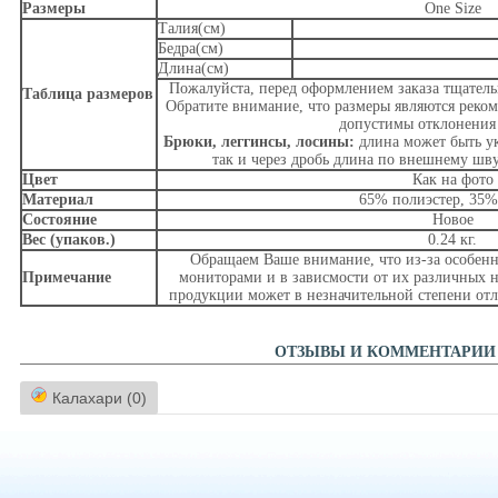
Размеры
One Size
Талия(см)
Бедра(см)
Длина(см)
Пожалуйста, перед оформлением заказа тщательн
Таблица размеров
Обратите внимание, что размеры являются реко
допустимы отклонения 
Брюки, леггинсы, лосины:
длина может быть ук
так и через дробь длина по внешнему шв
Цвет
Как на фото
Материал
65% полиэстер, 35%
Состояние
Новое
Вес (упаков.)
0.24 кг.
Обращаем Ваше внимание, что из-за особенн
Примечание
мониторами и в зависмости от их различных н
продукции может в незначительной степени отл
ОТЗЫВЫ И КОММЕНТАРИИ
Калахари (0)