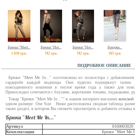
Брюки "Meet...
Брюки "Hot...
Брюки "Hot...
Бриджи...
1 039 грн.
782 грн.
782 грн.
505 грн.
ПОДРОБНОЕ ОПИСАНИЕ
Брюки "Meet Me In..." изготовлены из полиэстера c добавлением
гардеробе каждой модницы. Они чудесно подчеркнут талию 
повседневного ношения в теплое время года а также для повс
Превосходно сочетаются с блузами, короткими топами, пиджаками, р
Товар "Брюки "Meet Me In..."" в нашем интернет-магазине
женской
одном размере: One Size . Ниже расположена сводная таблица разме
также раздел, в котором Вы сможете просмотреть и добавить отзывы и
Брюки "Meet Me In..."
Артикул
0160003020
Комплектация
Брюки "Meet Me In