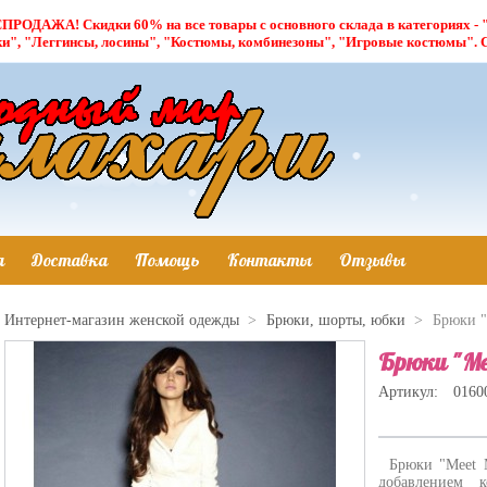
ПРОДАЖА! Скидки 60% на все товары c основного склада в категориях - "Б
ки", "Леггинсы, лосины", "Костюмы, комбинезоны", "Игровые костюмы"
а
Доставка
Помощь
Контакты
Отзывы
Интернет-магазин женской одежды
>
Брюки, шорты, юбки
>
Брюки "
Брюки "Mee
Артикул:
0160
Брюки "Meet M
добавлением к