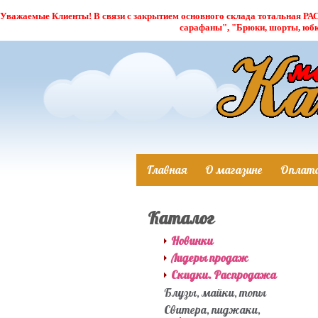
Уважаемые Клиенты! В связи с закрытием основного склада тотальная РАС
сарафаны", "Брюки, шорты, юб
Главная
О магазине
Оплат
Каталог
Новинки
Лидеры продаж
Скидки. Распродажа
Блузы, майки, топы
Свитера, пиджаки,