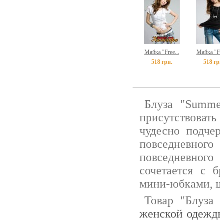
Майка "Free...
Майка "Fr
518 грн.
518 гр
Блуза "Summer
присутствовать
чудесно подче
повседневно
повседневного
сочетается с 
мини-юбками, 
Товар "Блуза
женской одежд