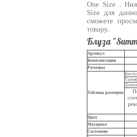
One Size . Ни
Size для данн
сможете просм
товару.
Блуза "Summe
Артикул
Комплектация
Размеры
Бюст(
Талия
Длина
П
Таблица размеров
соо
рек
Цвет
Материал
Состояние