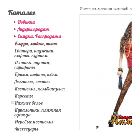
Интернет-магазин женской 
Каталог
Новинки
Лидеры продаж
Скидки. Распродажа
Блузы, майки, топы
Свитера, пиджаки,
кофты, куртки
Платья, туники,
сарафаны
Брюки, шорты, юбки
Леггинсы, лосины
Костюмы, комбинезоны
Корсеты
Нижнее белье
Купальники, пляжная
одежда
Игровые костюмы
Аксессуары