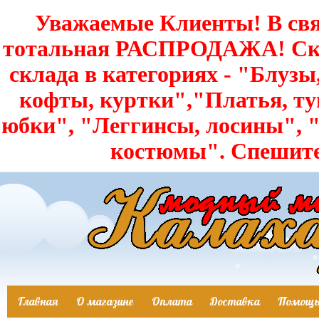
Уважаемые Клиенты! В свя
тотальная РАСПРОДАЖА! Скид
склада в категориях - "Блузы
кофты, куртки","Платья, т
юбки", "Леггинсы, лосины",
костюмы". Спешит
Главная
О магазине
Оплата
Доставка
Помощ