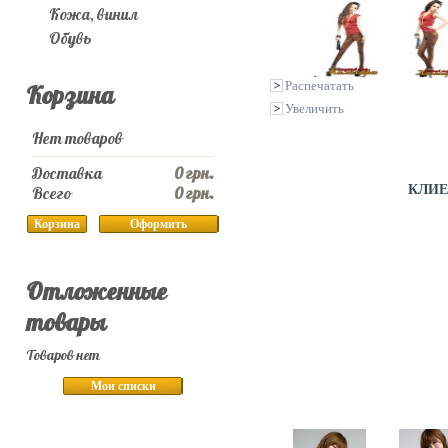
Кожа, винил
Обувь
Распечатать
Корзина
Увеличить
Нет товаров
Доставка
0 грн.
КЛИЕ
Всего
0 грн.
Корзина
Оформить
Отложенные
товары
Товаров нет
Мои списки